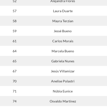
52
Alejandra Flores
57
Laura Duarte
58
Mayra Terzian
59
Jessé Bueno
61
Carlos Morais
64
Marcela Bueno
65
Gabriela Nunes
67
Jesús Villamizar
70
Anelise Polastri
71
Núbia Eunice
74
Osvaldo Martínez